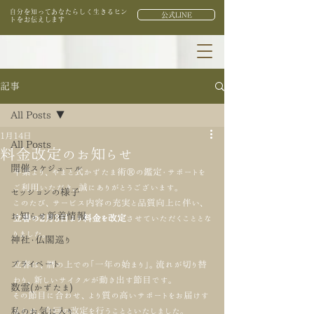
自分を知ってあなたらしく生きるヒン
公式LINE
トをお伝えします
記事
All Posts
1月14日
All Posts
料金改定のお知らせ
開催スケジュール
平素より、やまと式かずたま術®の鑑定・サポートを
ご利用いただき、誠にありがとうございます。
セッションの様子
このたび、サービス内容の充実と品質向上に伴い、
お知らせ新着情報
立春の2月3日より料金を改定
させていただくこととな
りました。
神社・仏閣巡り
プライベート
立春は、暦の上での「一年の始まり」。流れが切り替
わり、新しいサイクルが動き出す節目です。
数霊(かずたま)
その節目に合わせ、より質の高いサポートをお届けす
私のお気に入り
るため、今回の改定を行うことといたしました。