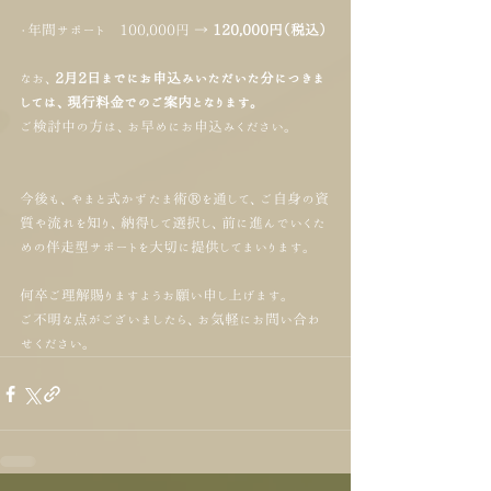
・年間サポート　100,000円 → 
120,000円（税込）
なお、
2月2日までにお申込みいただいた分につきま
しては、現行料金でのご案内となります。
ご検討中の方は、お早めにお申込みください。
今後も、やまと式かずたま術®を通して、ご自身の資
質や流れを知り、納得して選択し、前に進んでいくた
めの伴走型サポートを大切に提供してまいります。
何卒ご理解賜りますようお願い申し上げます。
ご不明な点がございましたら、お気軽にお問い合わ
せください。