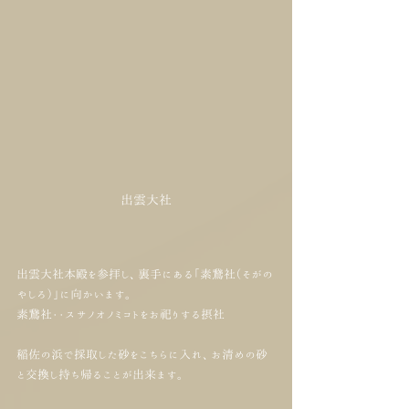
出雲大社
出雲大社本殿を参拝し、裏手にある「素鵞社（そがの
やしろ）」に向かいます。
素鵞社・・スサノオノミコトをお祀りする摂社
稲佐の浜で採取した砂をこちらに入れ、お清めの砂
と交換し持ち帰ることが出来ます。