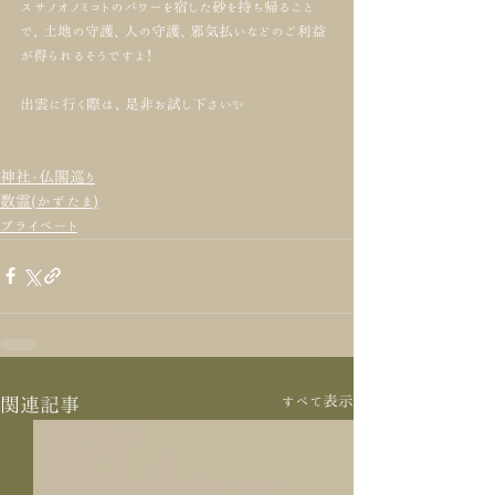
スサノオノミコトのパワーを宿した砂を持ち帰ること
で、土地の守護、人の守護、邪気払いなどのご利益
が得られるそうですよ！
出雲に行く際は、是非お試し下さい✨
神社・仏閣巡り
数霊(かずたま)
プライベート
すべて表示
関連記事