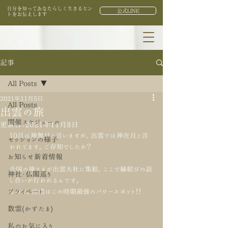
自分を知ってあなたらしく生きるヒン
公式LINE
トをお伝えします
記事
All Posts
2021年11月5日
All Posts
出雲の旅
開催スケジュール
更新日：
2021年11月8日
10月は神無月と言いますが、出雲では神在月と言
セッションの様子
われてます。ご存知でしたか？
お知らせ新着情報
全国の神さまが出雲大社に集結、ここで縁結びの話
神社・仏閣巡り
し合いが行われるんです。
プライベート
なので、出雲はこの時期最強のパワースポット！！
数霊(かずたま)
私のお気に入り