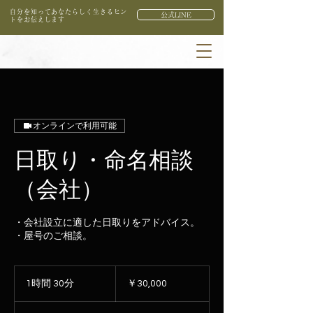
自分を知ってあなたらしく生きるヒン
公式LINE
トをお伝えします
オンラインで利用可能
日取り・命名相談
（会社）
・会社設立に適した日取りをアドバイス。
・屋号のご相談。
30,000
円
1時間 30分
1
￥30,000
時
3