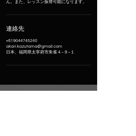
ん。また、レッスン振替可能になります。
連絡先
+819044745240
akari.kazutama@gmail.com
日本、福岡県太宰府市朱雀４−９−１
数霊鑑定所 明かり堂